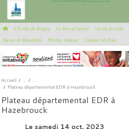
RUGBY CLUB FLANDRE LITTORAL NORD Dunkerque Saint-pol sur mer
Panneau de gestion des cookies
L'Ecole de Rugby
Le five et loisirs
La vie du club
News et Résultats
Photos Videos
Contact et Plan
Accueil
Plateau départemental EDR à Hazebrouck
Plateau départemental EDR à
Hazebrouck
Le
samedi
14
oct.
2023